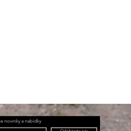
še novinky a nabídky
Odebírejte nás