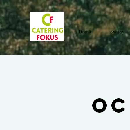
Domů
Svatby
oc