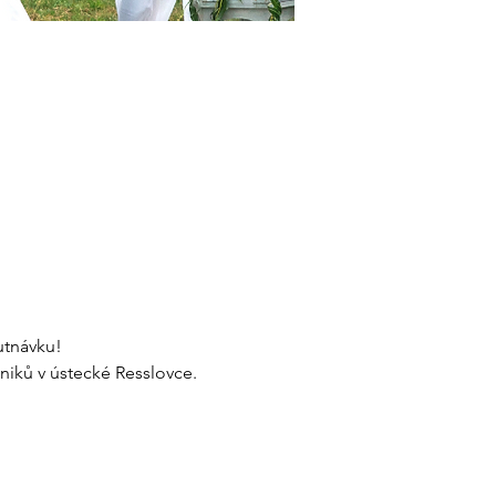
utnávku!
niků v ústecké Resslovce. 