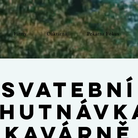
Firmy
Cukrárna
Pekárna Fokus
Svatební
hutnávk
kavárně