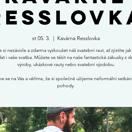
Resslovk
st 05. 3.
  |  
Kavárna Resslovka
e si nezávisle a zdarma vyzkoušet náš svatební raut, ať zjistíte j
at i vaše svatba. Můžete se těšit na naše fantastické zákusky z 
výroby, ukázkové rauty nebo svatební výzdobu.
e se na Vás a věříme, že si společně užijeme neformální setkán
pohody.