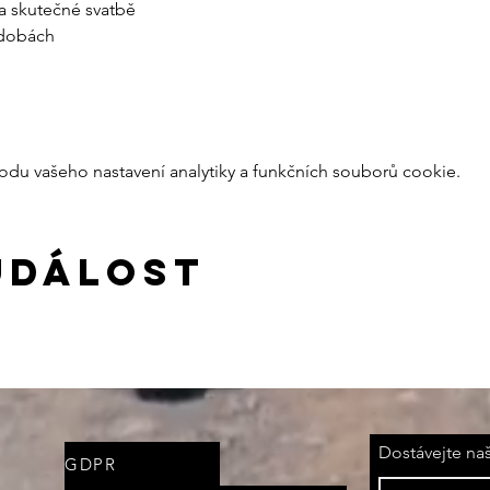
na skutečné svatbě
nádobách
du vašeho nastavení analytiky a funkčních souborů cookie.
událost
Dostávejte na
GDPR