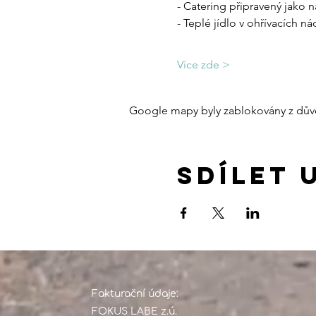
- Catering připravený jako 
- Teplé jídlo v ohřívacích 
Více zde >
Google mapy byly zablokovány z důvo
Sdílet 
Fakturační údaje:
FOKUS LABE z.ú.