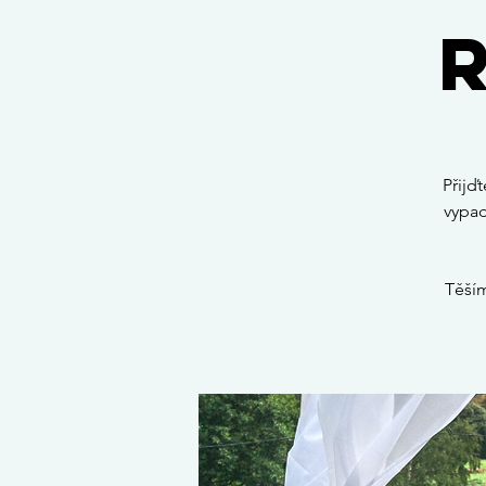
Přijďt
vypad
Těším