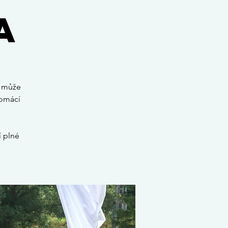
a
ak může
domácí
í plné